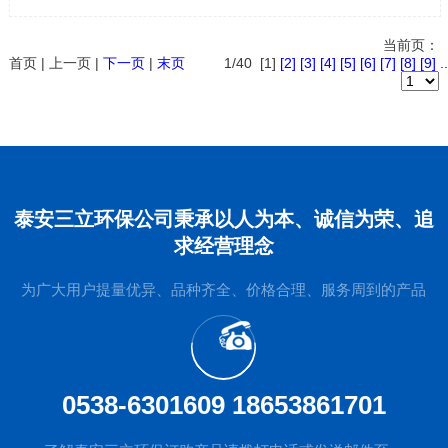
当前页：
首页 | 上一页 |
下一页
|
末页
1/40 [1]
[2]
[3]
[4]
[5]
[6]
[7]
[8]
[9]
..
泰安三立环保公司秉承以人为本、诚信为荣、追
求经营理念
为广大用户提量优异、品种齐全、价格合理、服务周到的产品
0538-6301609 18653861701