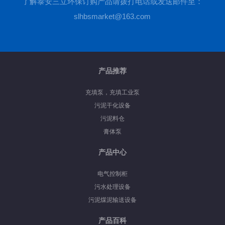
了解泰安三立环保订购产品请拨打电话或发送邮件至：
slhbsmarket@163.com
产品推荐
充填泵，充填工业泵
污泥干化设备
污泥料仓
膏体泵
产品中心
电气控制柜
污水处理设备
污泥煤泥输送设备
产品百科